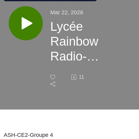
Mar 22, 2026
Lycée
Rainbow
Radio-
ASH-La-
11
Cantine-
Une-
Interview-
GR4
ASH-CE2-Groupe 4